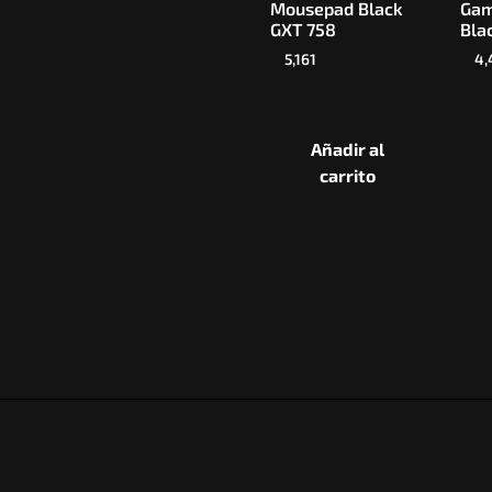
Mousepad Black
Gam
GXT 758
Bla
5,161
4,
Añadir al
carrito