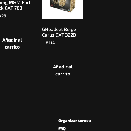
ing M&M Pad
ck GXT 783
423
GHeadset Beige
Carus GXT 322D
Añadir al
8,114
carrito
Añadir al
carrito
Organizar torneo
FAQ