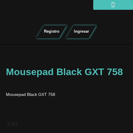
Organizar torneo
Registro
Ingresar
Mousepad Black GXT 758
Mousepad Black GXT 758
5,161