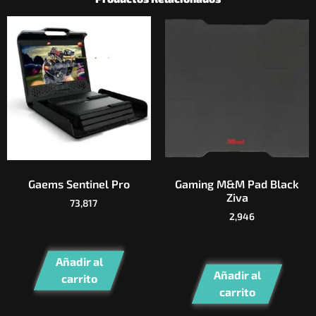
Gaems Sentinel Pro
Gaming M&M Pad Black
Ziva
73,817
2,946
Añadir al
Añadir al
carrito
carrito