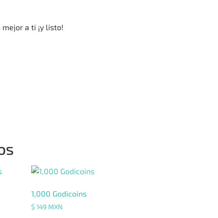
ejor a ti ¡y listo!
os
1,000 Godicoins
$
149
MXN