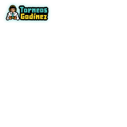
Inicio
To