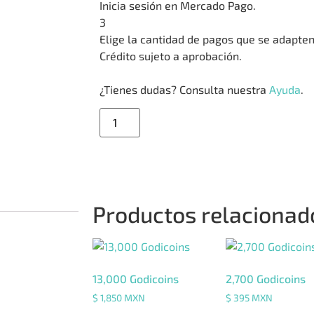
Inicia sesión en Mercado Pago.
3
Elige la cantidad de pagos que se adapten m
Crédito sujeto a aprobación.
¿Tienes dudas? Consulta nuestra
Ayuda
.
Añadir al carrito
Productos relacionad
13,000 Godicoins
2,700 Godicoins
$
1,850
MXN
$
395
MXN