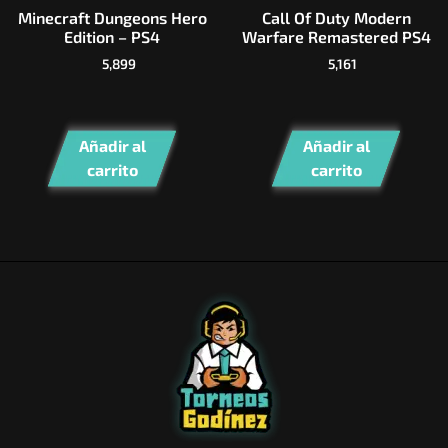
Minecraft Dungeons Hero
Call Of Duty Modern
Edition – PS4
Warfare Remastered PS4
5,899
5,161
Añadir al
Añadir al
carrito
carrito