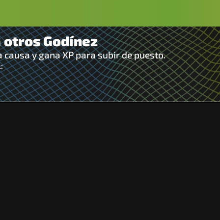
a otros Godínez
la causa y gana XP para subir de puesto.
: