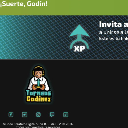
¡Suerte, Godín!
Invita 
a unirse a 
Este es tu link
Mundo Creativo Digital S. de R. L. de C. V. © 2026.
Todos los derechos reservados