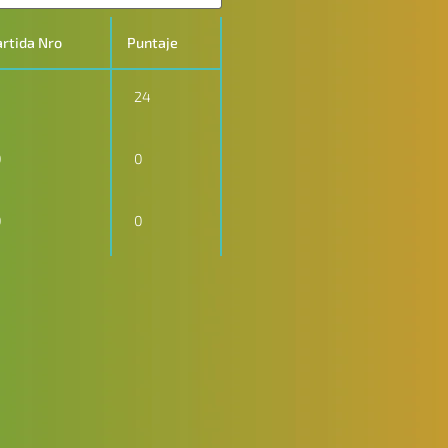
rtida Nro
Puntaje
24
0
0
0
0