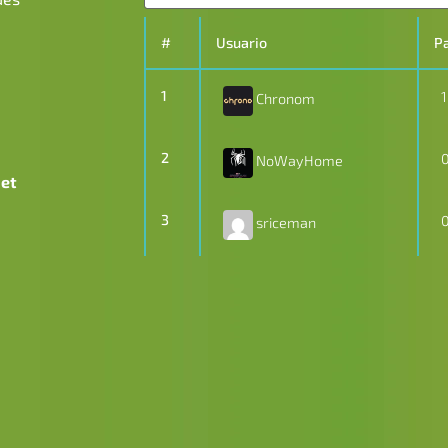
#
Usuario
Pa
1
1
Chronom
2
NoWayHome
net
3
sriceman