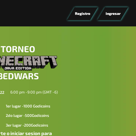
Registro
Ingresar
TORNEO
BEDWARS
6:00 pm -
9:00 pm (GMT -6)
022
1er lugar -1000 Godicoins
2do lugar -500Godicoins
3er lugar -200Godicoins
te o iniciar sesion para