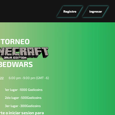
Registro
Ingresar
TORNEO
BEDWARS
6:00 pm -
9:00 pm (GMT -6)
022
1er lugar -1000 Godicoins
2do lugar -500Godicoins
3er lugar -300Godicoins
te o iniciar sesion para