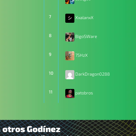
7
XxalanxX
8
BigoSWare
9
75HzX
10
DarkDragon0288
11
patobros
a otros Godínez