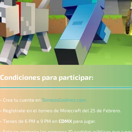
Condiciones para participar:
• Crea tu cuenta en
TorneosGodinez.com.
• Regístrate en el torneo de Minecraft del 25 de Febrero.
• Tienes de 6 PM a 9 PM en
CDMX
para jugar.
• Solo se contarán las primeras 10 partidas públicas que jueg