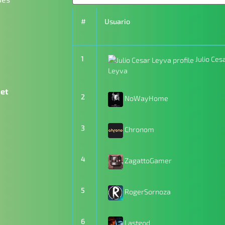
#
Usuario
1
Julio Ces
Leyva
net
2
NoWayHome
3
Chronom
4
ZagattoGamer
5
RogerSornoza
6
Lastgod