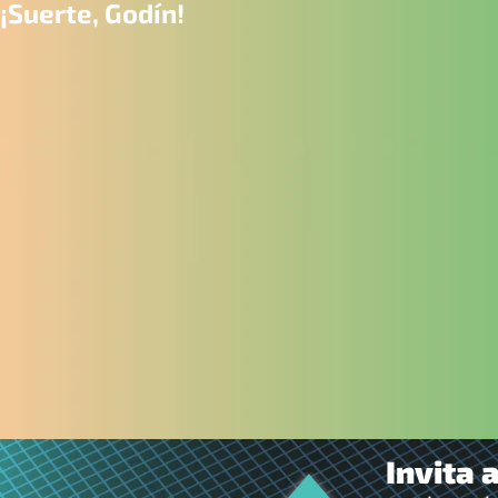
¡Suerte, Godín!
Invita 