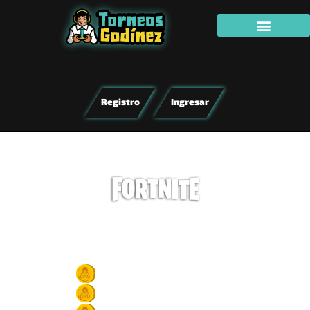
Registro
Ingresar
TORNEO
SOLITARIO
marzo 18, 2022
6:00 pm -
8:00 pm (GMT -6)
1er lugar -300 Godicoins
2do lugar -150Godicoins