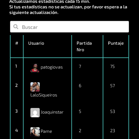
Actualizamos estadísticas cada 15 min.
Si tus estadísticas no se actualizan, por favor espera a la
siguiente actualización.
#
Usuario
Partida
Puntaje
Nro
1
7
75
patogiovas
2
6
57
LaloSiqueiros
3
5
53
Joaquinstar
4
2
23
Pame