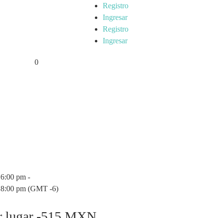
Registro
Ingresar
Registro
Ingresar
0
6:00 pm -
8:00 pm (GMT -6)
r lugar -515 MXN