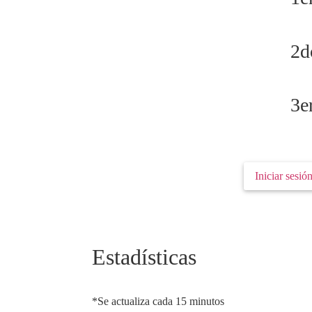
2d
3e
Debes registrarte o iniciar sesion para particip
Iniciar sesió
Estadísticas
*Se actualiza cada 15 minutos