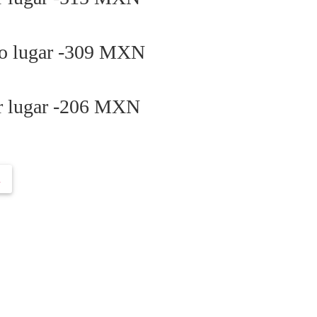
o lugar -309 MXN
r lugar -206 MXN
ar en este torneo
n