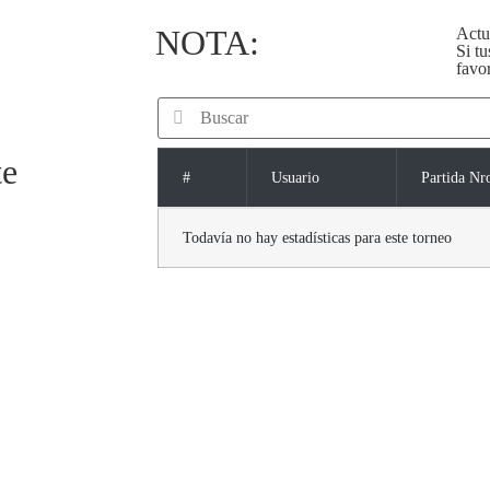
NOTA:
Actu
Si tu
favor
te
#
Usuario
Partida Nr
Todavía no hay estadísticas para este torneo