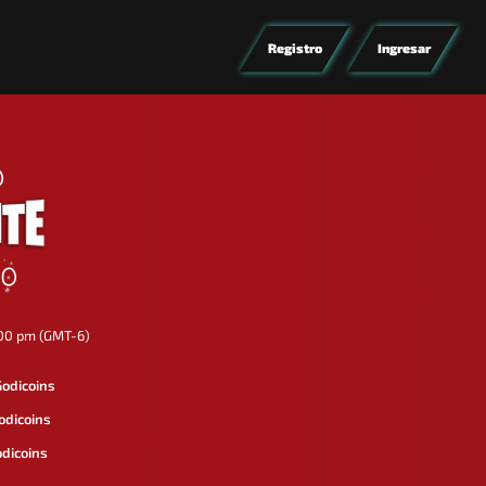
Registro
Ingresar
O
IO
00 pm (GMT-6)
Godicoins
odicoins
odicoins