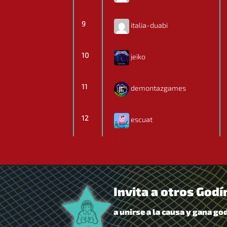
9
italia-duabi
10
jeiko
11
demontazgames
12
escuat
Invita a otros Godí
a unirse a la causa y gana go