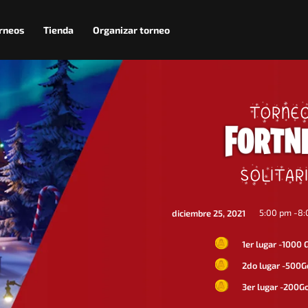
rneos
Tienda
Organizar torneo
TORNE
SOLITAR
5:00 pm -
8:
diciembre 25, 2021
1er lugar -1000 
2do lugar -500G
3er lugar -200G