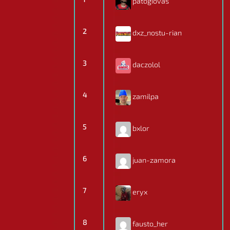
patogiovas
2
dxz_nostu-rian
3
daczolol
4
zamilpa
5
bxlor
6
juan-zamora
7
eryx
8
fausto_her