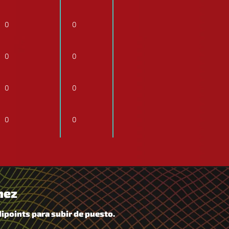
0
0
0
0
0
0
0
0
nez
dipoints para subir de puesto.