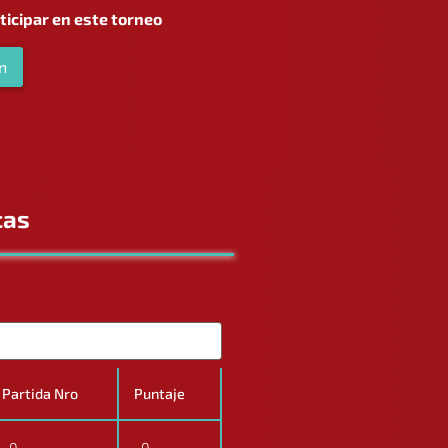
rticipar en este torneo
n
cas
Partida Nro
Puntaje
0
0