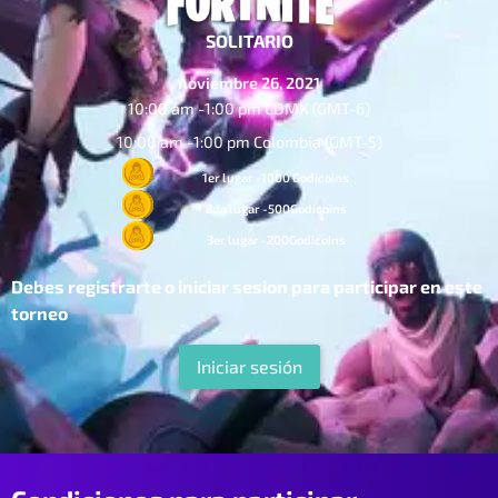
SOLITARIO
noviembre 26, 2021
10:00 am -
1:00 pm CDMX (GMT-6)
10:00 am -
1:00 pm Colombia (GMT-5)
1er lugar -1000 Godicoins
2do lugar -500Godicoins
3er lugar -200Godicoins
Debes registrarte o iniciar sesion para participar en este
torneo
Iniciar sesión