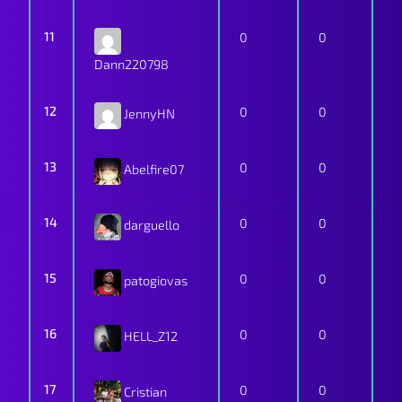
11
0
0
Dann220798
12
0
0
JennyHN
13
0
0
Abelfire07
14
0
0
darguello
15
0
0
patogiovas
16
0
0
HELL_Z12
17
0
0
Cristian