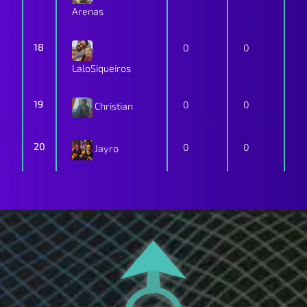
Arenas
18
0
0
LaloSiqueiros
19
0
0
Christian
20
0
0
Jayro