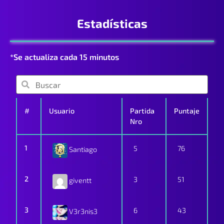
Estadísticas
*Se actualiza cada 15 minutos
#
Usuario
Partida
Puntaje
Nro
1
5
76
Santiago
2
3
51
giventt
3
6
43
V3r3nis3