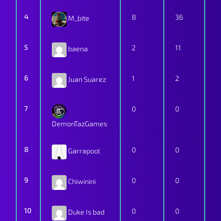
4
8
36
M_bite
5
2
11
baena
6
1
2
Juan Suarez
7
0
0
DemonTazGames
8
0
0
Garrapool
9
0
0
Chiwinini
10
0
0
Duke Is bad