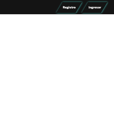
Registro
Ingresar
TORNEO
SOLITARIO
5:00 pm -
8:00 pm (GMT -6)
022
1er lugar -1000 Godicoins
2do lugar -500Godicoins
3er lugar -200Godicoins
te o iniciar sesion para
ste torneo