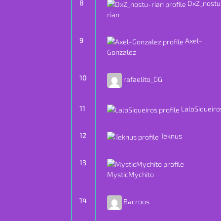
8
DxZ_nostu
rian
9
Axel-
Gonzalez
10
rafaelito_GG
11
LaloSiqueiro
12
Teknus
13
MysticMychito
14
Bacroos