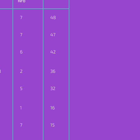
Nro
7
48
7
47
6
42
3
2
36
5
32
1
16
7
15