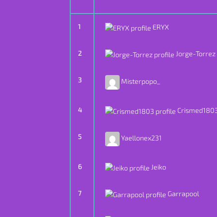
1
ERYX
2
Jorge-Torrez
3
Misterpopo_
4
Crismed180
5
Yaellonex231
6
Jeiko
7
Garrapool