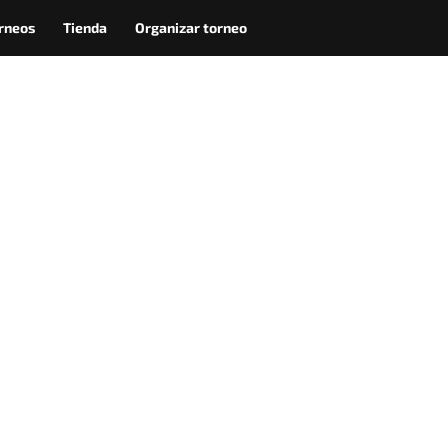
rneos
Tienda
Organizar torneo
febrero 2, 2
Debes registrar
participar en e