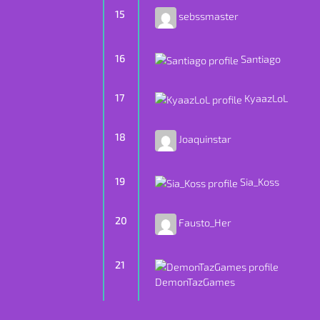
15
sebssmaster
16
Santiago
17
KyaazLoL
18
Joaquinstar
19
Sia_Koss
20
Fausto_Her
21
DemonTazGames