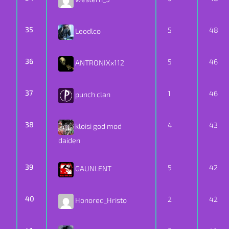
35
5
48
Leodlco
36
5
46
ANTRONIXx112
37
1
46
punch clan
38
4
43
kloisi god mod
daiden
39
5
42
GAUNLENT
40
2
42
Honored_Hristo