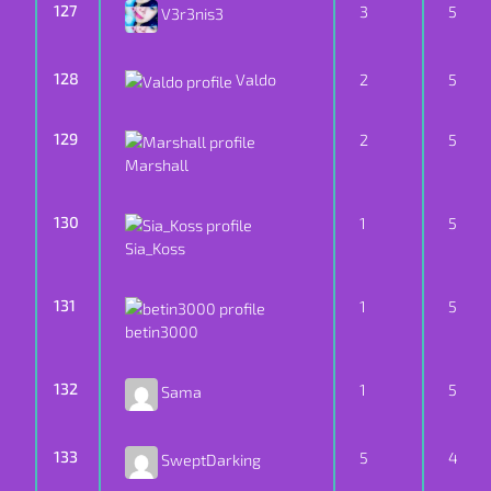
127
3
5
V3r3nis3
128
Valdo
2
5
129
2
5
Marshall
130
1
5
Sia_Koss
131
1
5
betin3000
132
1
5
Sama
133
5
4
SweptDarking