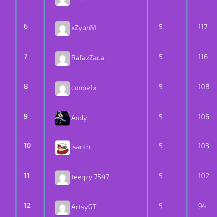
6
5
117
xZyonM
7
5
116
RafazZada
8
5
108
conpe1x
9
5
106
Andy
10
5
103
isanth
11
5
102
teeqzy 7547
12
5
94
ArtsyGT