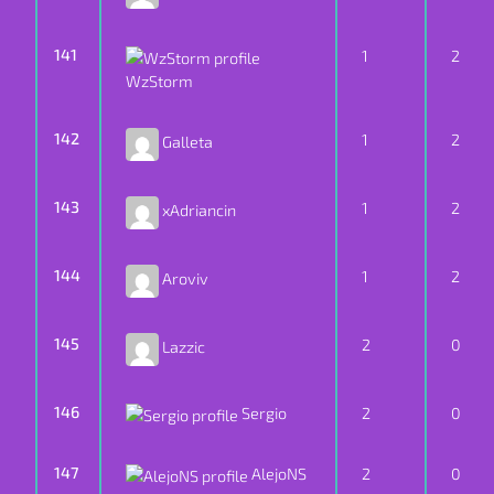
141
1
2
WzStorm
142
1
2
Galleta
143
1
2
xAdriancin
144
1
2
Aroviv
145
2
0
Lazzic
146
Sergio
2
0
147
AlejoNS
2
0