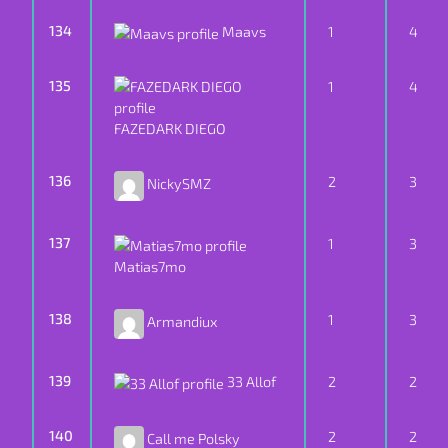
134
Maavs
1
4
135
1
4
FAZEDARK DIEGO
136
2
3
NickySMZ
137
1
3
Matias7mo
138
1
3
Armandiux
139
33 Allof
2
2
140
2
2
Call me Polsky