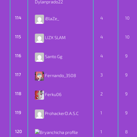
Dylanprado22
114
4
10
iBlaZe_
115
4
10
LIZX SLAM
116
4
9
Santo Gg
117
3
9
Fernando_3508
118
2
9
Ferku06
119
1
9
ProhackerD.A.S.C
120
1
8