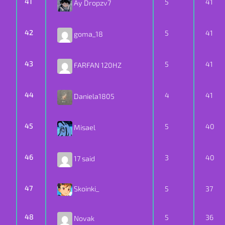
41
5
41
Ay Dropzv7
42
5
41
goma_18
43
5
41
FARFAN 120HZ
44
4
41
Daniela1805
45
5
40
Misael
46
3
40
17 said
47
Skoinki_
5
37
48
5
36
Novak