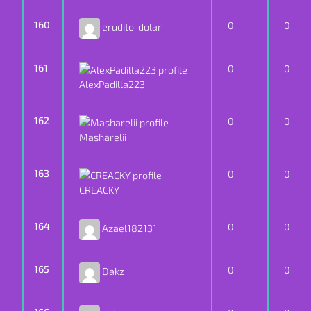
160
0
0
erudito_dolar
161
0
0
AlexPadilla223
162
0
0
Masharelii
163
0
0
CREACKY
164
0
0
Azael182131
165
0
0
Dakz