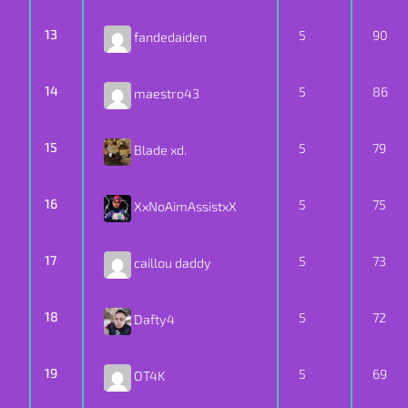
13
5
90
fandedaiden
14
5
86
maestro43
15
5
79
Blade xd.
16
5
75
XxNoAimAssistxX
17
5
73
caillou daddy
18
5
72
Dafty4
19
5
69
OT4K