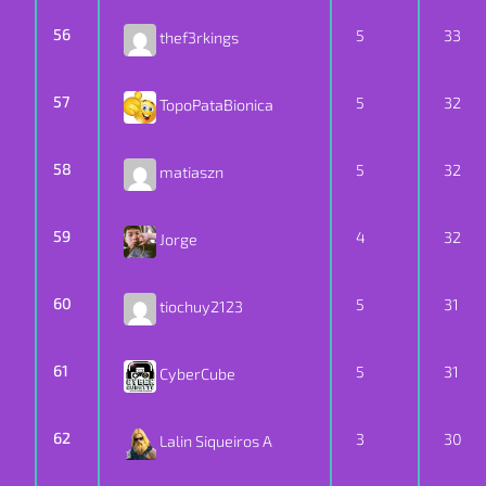
56
5
33
thef3rkings
57
5
32
TopoPataBionica
58
5
32
matiaszn
59
4
32
Jorge
60
5
31
tiochuy2123
61
5
31
CyberCube
62
3
30
Lalin Siqueiros A