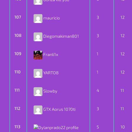
107
3
12
mauricio
108
3
12
Diegomakiman801
109
1
12
Franli1x
110
1
12
YARTO8
111
4
11
Slowby
112
3
11
GTX Aorus 1070ti
113
5
10