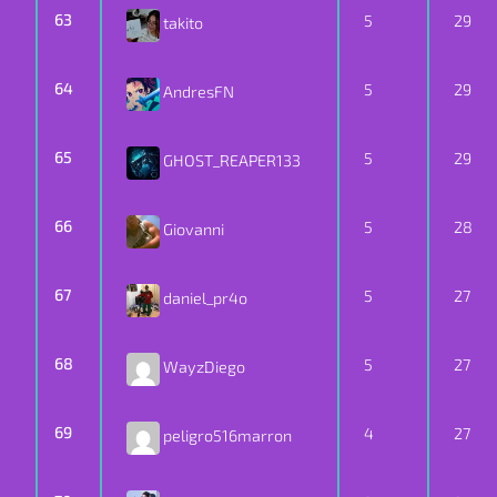
63
5
29
takito
64
5
29
AndresFN
65
5
29
GHOST_REAPER133
66
5
28
Giovanni
67
5
27
daniel_pr4o
68
5
27
WayzDiego
69
4
27
peligro516marron