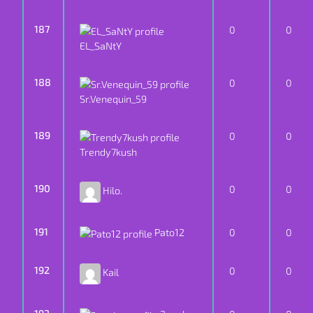
187
0
0
EL_SaNtY
188
0
0
Sr.Venequin_59
189
0
0
Trendy7kush
190
0
0
Hilo.
191
Pato12
0
0
192
0
0
Kail