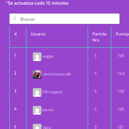
*Se actualiza cada 15 minutos
#
Usuario
Partida
Puntaj
Nro
1
5
158
vegas
2
5
143
ramro loves dik
3
5
139
FN rxspect
4
5
126
tocino
5
5
121
Taco