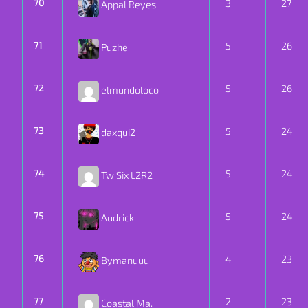
70
3
27
Appal Reyes
71
5
26
Puzhe
72
5
26
elmundoloco
73
5
24
daxqui2
74
5
24
Tw Six L2R2
75
5
24
Audrick
76
4
23
Bymanuuu
77
2
23
Coastal Ma.