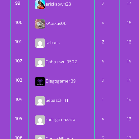
99
2
17
ericksown23
100
4
16
xAlexus06
101
2
16
sebacr.
102
4
14
Gabo uwu 0502
103
2
14
Diegogamer89
104
1
14
SebasCF_11
105
4
13
rodrigo oaxaca
106
5
12
Gonza kill you