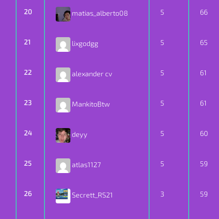
20
5
66
matias_alberto08
21
5
65
lixgodgg
22
5
61
alexander cv
23
5
61
MankitoBtw
24
5
60
deyy
25
5
59
atlas1127
26
3
59
Secrett_RS21