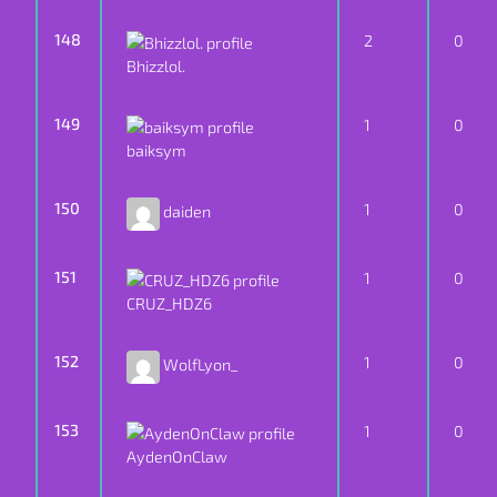
148
2
0
Bhizzlol.
149
1
0
baiksym
150
1
0
daiden
151
1
0
CRUZ_HDZ6
152
1
0
WolfLyon_
153
1
0
AydenOnClaw