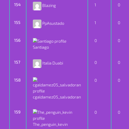
154
1
0
Blazing
155
1
0
PpAsustado
156
0
0
Santiago
157
0
0
Italia Duabi
158
0
0
cgaldamez05_salvadoran
159
0
0
The_penguin_kevin