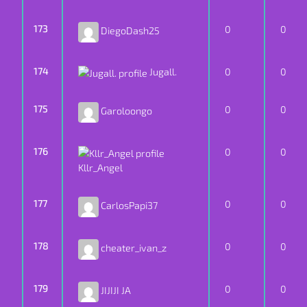
173
0
0
DiegoDash25
174
Jugall.
0
0
175
0
0
Garoloongo
176
0
0
Kllr_Angel
177
0
0
CarlosPapi37
178
0
0
cheater_ivan_z
179
0
0
JIJIJI JA