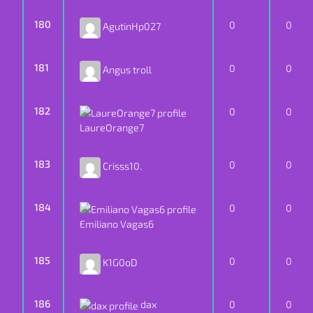
180
0
0
AgutinHp027
181
0
0
Angus troll
182
0
0
LaureOrange7
183
0
0
Crisss10.
184
0
0
Emiliano Vagas6
185
0
0
K1G0oD
186
dax
0
0