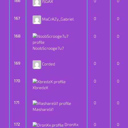
166
0
0
ISGAX
167
0
0
MaCrAZy_Gabriel
168
0
0
NoobScrooge7u7
169
0
0
Corded
170
0
0
XbredzX
171
0
0
Masharelii1
172
DronXx
0
0