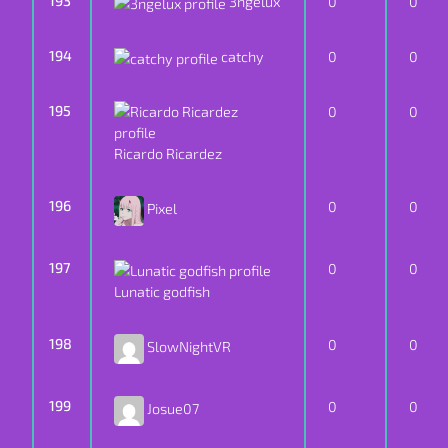
193
3ngelux
0
0
194
catchy
0
0
195
0
0
Ricardo Ricardez
196
0
0
Pixel
197
0
0
Lunatic godfish
198
0
0
SlowNightVR
199
0
0
Josue07