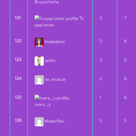
Bryanchicha
121
Tu
3
7
papi omar
122
3
6
thejkobino
123
3
6
settix
124
2
6
be_muscle
125
1
6
mars._.z
126
5
5
MisterPex