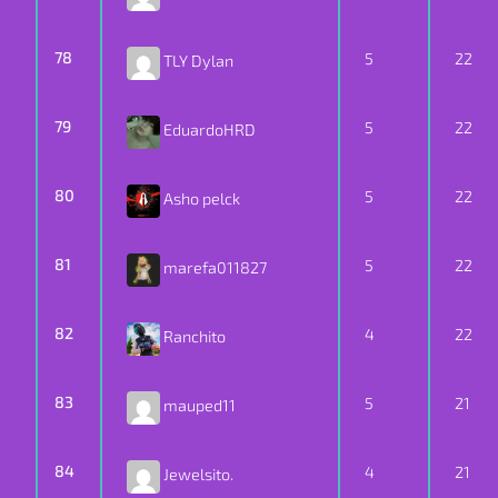
78
5
22
TLY Dylan
79
5
22
EduardoHRD
80
5
22
Asho pelck
81
5
22
marefa011827
82
4
22
Ranchito
83
5
21
mauped11
84
4
21
Jewelsito.