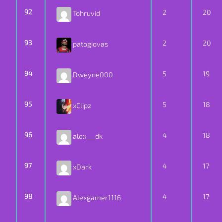
92
2
20
Tohruvid
93
2
20
patogiovas
94
5
19
Dweyne000
95
5
18
xClipz
96
4
18
alex___dk
97
4
17
xDark
98
4
17
Alexgamer1116