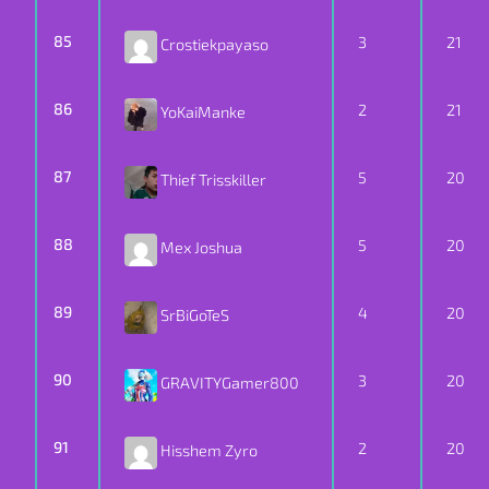
85
3
21
Crostiekpayaso
86
2
21
YoKaiManke
87
5
20
Thief Trisskiller
88
5
20
Mex Joshua
89
4
20
SrBiGoTeS
90
3
20
GRAVITYGamer800
91
2
20
Hisshem Zyro