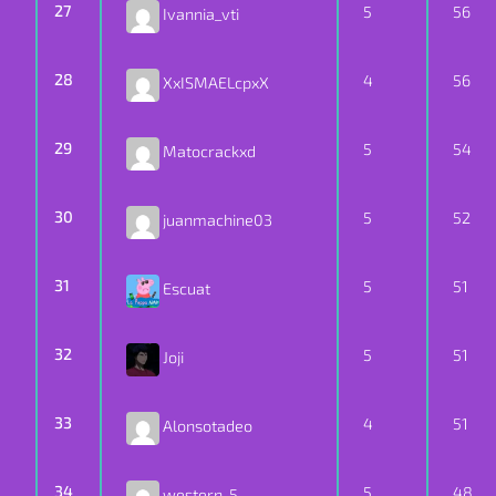
27
5
56
Ivannia_vti
28
4
56
XxISMAELcpxX
29
5
54
Matocrackxd
30
5
52
juanmachine03
31
5
51
Escuat
32
5
51
Joji
33
4
51
Alonsotadeo
34
5
48
western_5