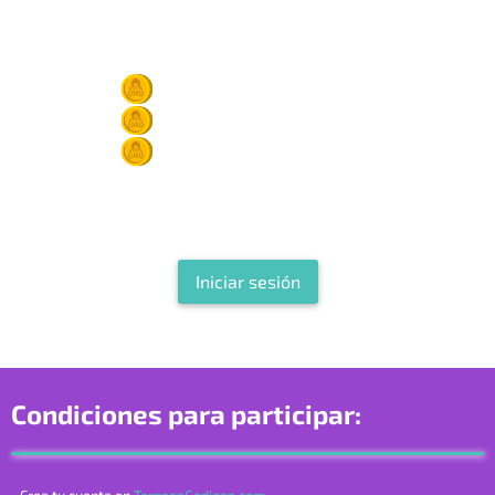
diciembre 8, 2021
5:00 pm -
8:00 pm (GMT-6)
1er lugar -1000 Godicoins
2do lugar -500Godicoins
3er lugar -200Godicoins
Debes registrarte o iniciar sesion para participar en este
torneo
Iniciar sesión
Condiciones para participar: