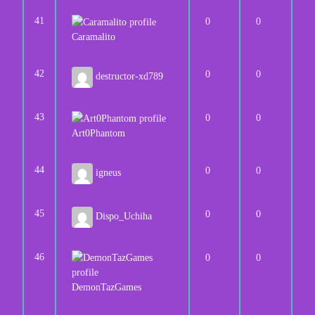
41
0
0
Caramalito
42
0
0
destructor-xd789
43
0
0
Art0Phantom
44
0
0
igneus
45
0
0
Dispo_Uchiha
46
0
0
DemonTazGames