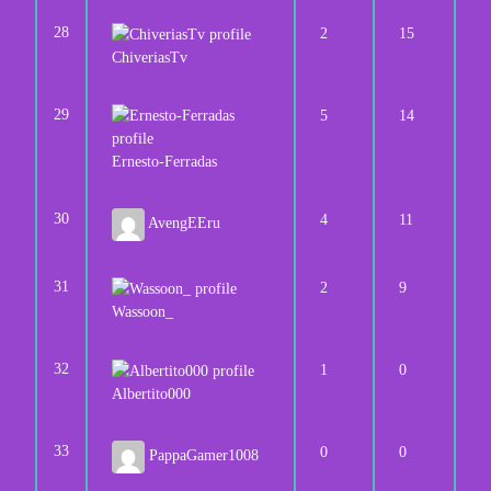
28
2
15
ChiveriasTv
29
5
14
Ernesto-Ferradas
30
4
11
AvengEEru
31
2
9
Wassoon_
32
1
0
Albertito000
33
0
0
PappaGamer1008