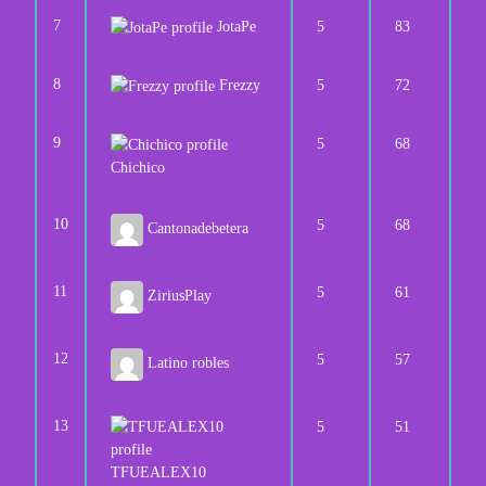
7
JotaPe
5
83
8
Frezzy
5
72
9
5
68
Chichico
10
5
68
Cantonadebetera
11
5
61
ZiriusPlay
12
5
57
Latino robles
13
5
51
TFUEALEX10