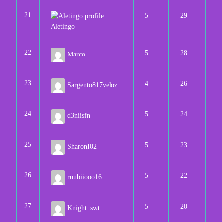
21
5
29
Aletingo
22
5
28
Marco
23
4
26
Sargento817veloz
24
5
24
d3niisfn
25
5
23
SharonI02
26
5
22
ruubiiooo16
27
5
20
Knight_swt