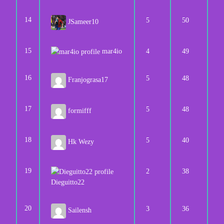
14
5
50
JSameer10
15
mar4io
4
49
16
5
48
Franjograsa17
17
5
48
formifff
18
5
40
Hk Wezy
19
2
38
Dieguitto22
20
3
36
Sailensh