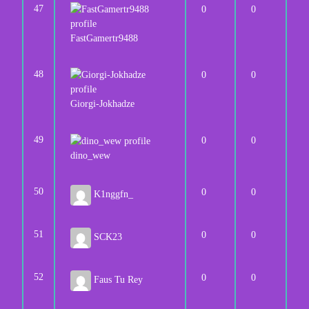
47
0
0
FastGamertr9488
48
0
0
Giorgi-Jokhadze
49
0
0
dino_wew
50
0
0
K1nggfn_
51
0
0
SCK23
52
0
0
Faus Tu Rey