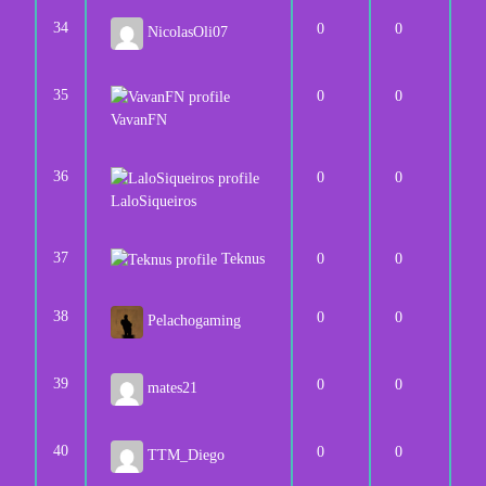
34
0
0
NicolasOli07
35
0
0
VavanFN
36
0
0
LaloSiqueiros
37
Teknus
0
0
38
0
0
Pelachogaming
39
0
0
mates21
40
0
0
TTM_Diego