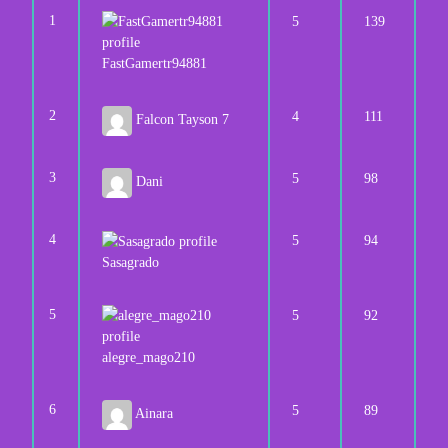
1
5
139
FastGamertr94881
2
4
111
Falcon Tayson 7
3
5
98
Dani
4
5
94
Sasagrado
5
5
92
alegre_mago210
6
5
89
Ainara