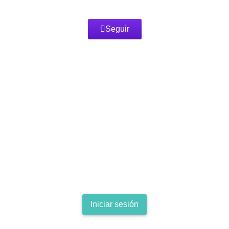
Seguir
SOLITARIO
marzo 12, 2022
7:00 pm -
9:00 pm España (GMT+1)
12:00 pm -
2:00 pm CDMX (GMT -6)
1er lugar - €15 + 1000
Godicoins
2do lugar - €5 + 500 Godicoins
3er lugar- skin + 200 Godicoins
Debes registrarte o iniciar sesion para participar en este torneo
Iniciar sesión