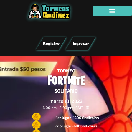
Registro
Ingresar
TORNEO
SOLITARIO
marzo 13, 2022
6:00 pm -
8:00 pm (GMT -6)
1er lugar -1200 Godicoins
2do lugar -600Godicoins