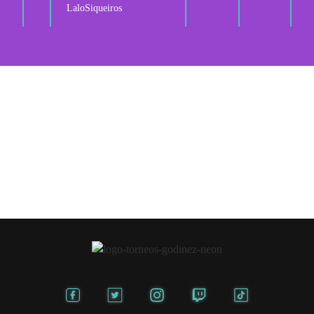
LaloSiqueiros
Invita a otros Godínez
a unirse a la causa y gana XP para subir de
puesto.
Este es tu link: