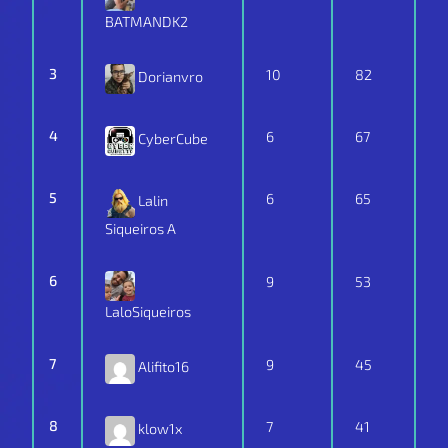
BATMANDK2
3
10
82
Dorianvro
4
6
67
CyberCube
5
6
65
Lalin
Siqueiros A
6
9
53
LaloSiqueiros
7
9
45
Alifito16
8
7
41
klow1x