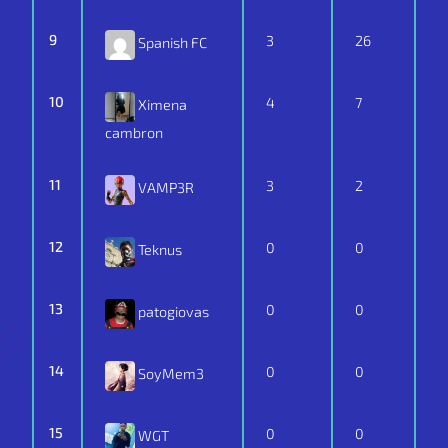
9
3
26
Spanish FC
10
4
7
Ximena
cambron
11
3
2
VAMP3R
12
0
0
Teknus
13
0
0
patogiovas
14
0
0
SoyMem3
15
0
0
WGT