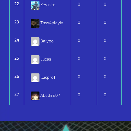
22
0
0
Kevinito
23
0
0
Thxs4playin
24
0
0
Balyoo
25
0
0
Lucas
26
0
0
llucpro1
27
0
0
Abelfire07