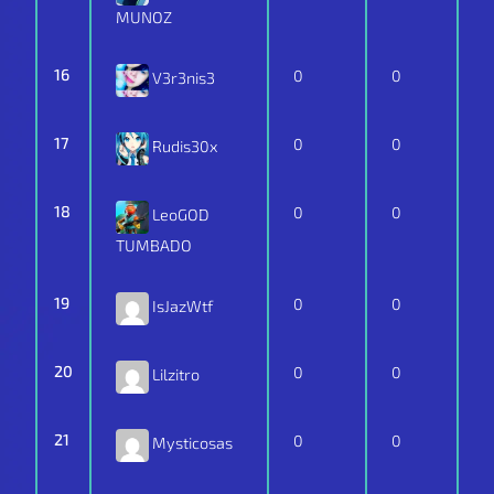
MUNOZ
16
0
0
V3r3nis3
17
0
0
Rudis30x
18
0
0
LeoGOD
TUMBADO
19
0
0
IsJazWtf
20
0
0
Lilzitro
21
0
0
Mysticosas