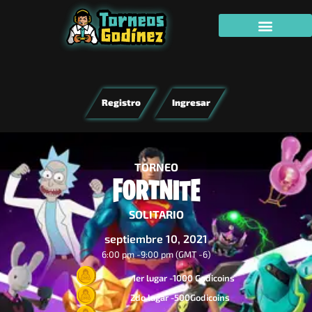
Registro
Ingresar
TORNEO
SOLITARIO
septiembre 10, 2021
6:00 pm -
9:00 pm (GMT -6)
1er lugar -1000 Godicoins
2do lugar -500Godicoins