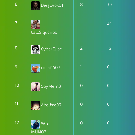
6
8
30
DiegoVox01
7
1
24
LaloSiqueiros
8
2
15
CyberCube
9
1
0
rochi1407
10
0
0
SoyMem3
11
0
0
Abelfire07
12
0
0
WGT
MUNOZ