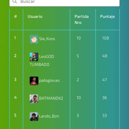
#
Usuario
Partida
Puntaje
Nro
1
10
108
Sia_Koss
2
5
48
LeoGOD
TUMBADO
3
2
47
patogiovas
4
10
36
BATMANDK2
5
3
33
Lando_Bzn