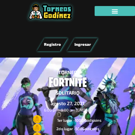
Registro
Ingresar
TORNEO
SOLITARIO
agosto 27, 2021
6:00 pm -
9:00 pm (GMT -6)
1er lugar -1000 Godicoins
2do lugar -500Godicoins