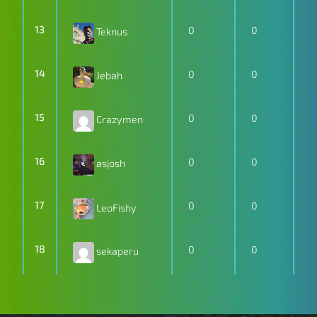
13
0
0
Teknus
14
0
0
Jebah
15
0
0
Crazymen
16
0
0
asjosh
17
0
0
LeoFishy
18
0
0
sekaperu