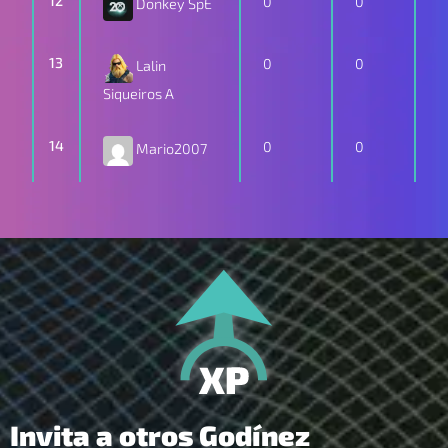
12
0
0
Donkey SpE
13
0
0
Lalin
Siqueiros A
14
0
0
Mario2007
Invita a otros Godínez