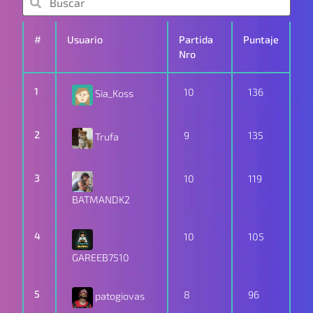
#
Usuario
Partida
Puntaje
Nro
1
10
136
Sia_Koss
2
9
135
Trufa
3
10
119
BATMANDK2
4
10
105
GAREEB7510
5
8
96
patogiovas