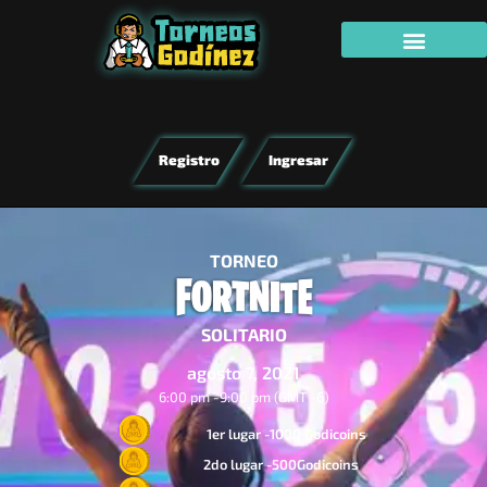
Registro
Ingresar
TORNEO
SOLITARIO
agosto 7, 2021
6:00 pm -
9:00 pm (GMT -6)
1er lugar -1000 Godicoins
2do lugar -500Godicoins