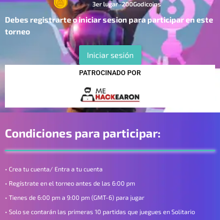
3er lugar -200Godicoins
Debes registrarte o iniciar sesion para participar en este
torneo
Iniciar sesión
PATROCINADO POR
Condiciones para participar:
• Crea tu cuenta/ Entra a tu cuenta
• Regístrate en el torneo antes de las 6:00 pm
• Tienes de 6:00 pm a 9:00 pm (GMT-6) para jugar
• Solo se contarán las primeras 10 partidas que juegues en Solitario