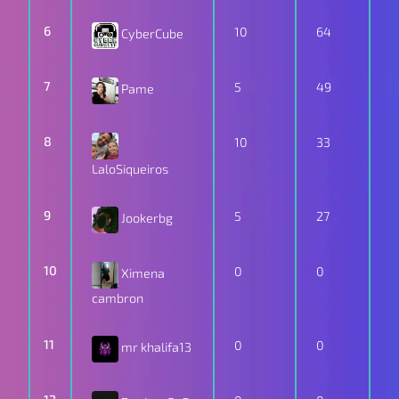
6
10
64
CyberCube
7
5
49
Pame
8
10
33
LaloSiqueiros
9
5
27
Jookerbg
10
0
0
Ximena
cambron
11
0
0
mr khalifa13