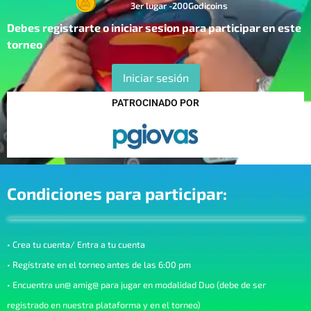
3er lugar -200Godicoins
Debes registrarte o iniciar sesion para participar en este
torneo
Iniciar sesión
PATROCINADO POR
Condiciones para participar:
• Crea tu cuenta/ Entra a tu cuenta
• Regístrate en el torneo antes de las 6:00 pm
• Encuentra un@ amig@ para jugar en modalidad Duo (debe de ser
registrado en nuestra plataforma y en el torneo)