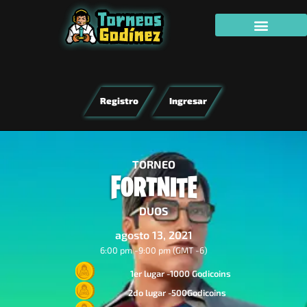
Registro
Ingresar
TORNEO
DUOS
agosto 13, 2021
6:00 pm -
9:00 pm (GMT -6)
1er lugar -1000 Godicoins
2do lugar -500Godicoins